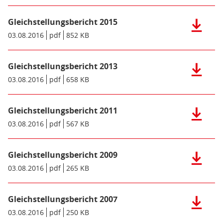
MB)
Gleichste
Gleichstellungsbericht 2015
2017
Herunter
(pdf),
der
Datum/Gültigkeit:
03.08.2016
Dateiformat:
pdf
Dateigröße:
852 KB
Metadaten:
482
Datei:
KB)
Gleichste
Gleichstellungsbericht 2013
2015
Herunter
(pdf),
der
Datum/Gültigkeit:
03.08.2016
Dateiformat:
pdf
Dateigröße:
658 KB
Metadaten:
852
Datei:
KB)
Gleichste
Gleichstellungsbericht 2011
2013
Herunter
(pdf),
der
Datum/Gültigkeit:
03.08.2016
Dateiformat:
pdf
Dateigröße:
567 KB
Metadaten:
658
Datei:
KB)
Gleichste
Gleichstellungsbericht 2009
2011
Herunter
(pdf),
der
Datum/Gültigkeit:
03.08.2016
Dateiformat:
pdf
Dateigröße:
265 KB
Metadaten:
567
Datei:
KB)
Gleichste
Gleichstellungsbericht 2007
2009
Herunter
(pdf),
der
Datum/Gültigkeit:
03.08.2016
Dateiformat:
pdf
Dateigröße:
250 KB
Metadaten:
265
Datei: