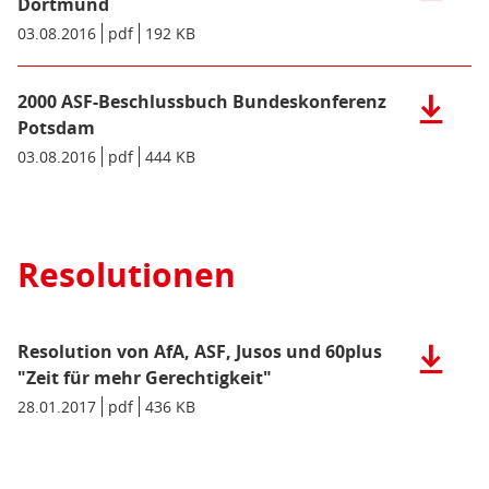
der
Dortmund
Leipzig
Datei:
Datum/Gültigkeit:
03.08.2016
Dateiformat:
pdf
Dateigröße:
192 KB
Metadaten:
(pdf),
2002
443
ASF-
KB)
Beschlus
2000 ASF-Beschlussbuch Bundeskonferenz
Herunter
Bundesko
der
Potsdam
Dortmun
Datei:
Datum/Gültigkeit:
03.08.2016
Dateiformat:
pdf
Dateigröße:
444 KB
Metadaten:
(pdf),
2000
192
ASF-
KB)
Beschlus
Bundesko
Resolutionen
Potsdam
(pdf),
444
KB)
Resolution von AfA, ASF, Jusos und 60plus
Herunter
der
"Zeit für mehr Gerechtigkeit"
Datei:
Datum/Gültigkeit:
28.01.2017
Dateiformat:
pdf
Dateigröße:
436 KB
Metadaten:
Resoluti
von
AfA,