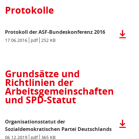
ASF,
Protokolle
Jusos
und
60plus
"Zeit
Protokoll der ASF-Bundeskonferenz 2016
Herunter
für
der
Datum/Gültigkeit:
17.06.2016
Dateiformat:
pdf
Dateigröße:
252 KB
Metadaten:
mehr
Datei:
Gerechtig
Protokoll
(pdf),
der
436
ASF-
KB)
Grundsätze und
Bundesko
Richtlinien der
2016
(pdf),
Arbeitsgemeinschaften
252
und SPD-Statut
KB)
Organisationsstatut der
Herunter
der
Sozialdemokratischen Partei Deutschlands
Datei:
Datum/Gültigkeit:
06.12.2019
Dateiformat:
pdf
Dateigröße:
365 KB
Metadaten: