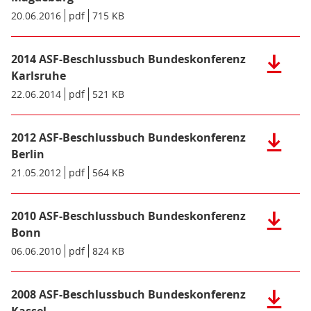
Saarbrüc
Datei:
Datum/Gültigkeit:
20.06.2016
Dateiformat:
pdf
Dateigröße:
715 KB
Metadaten:
(pdf),
2016
1
ASF-
MB)
Beschlus
2014 ASF-Beschlussbuch Bundeskonferenz
Herunter
Bundesko
der
Karlsruhe
Magdebu
Datei:
Datum/Gültigkeit:
22.06.2014
Dateiformat:
pdf
Dateigröße:
521 KB
Metadaten:
(pdf),
2014
715
ASF-
KB)
Beschlus
2012 ASF-Beschlussbuch Bundeskonferenz
Herunter
Bundesko
der
Berlin
Karlsruh
Datei:
Datum/Gültigkeit:
21.05.2012
Dateiformat:
pdf
Dateigröße:
564 KB
Metadaten:
(pdf),
2012
521
ASF-
KB)
Beschlus
2010 ASF-Beschlussbuch Bundeskonferenz
Herunter
Bundesko
der
Bonn
Berlin
Datei:
Datum/Gültigkeit:
06.06.2010
Dateiformat:
pdf
Dateigröße:
824 KB
Metadaten:
(pdf),
2010
564
ASF-
KB)
Beschlus
2008 ASF-Beschlussbuch Bundeskonferenz
Herunter
Bundesko
der
Kassel