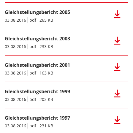
KB)
Gleichste
Gleichstellungsbericht 2005
2007
Herunter
(pdf),
der
Datum/Gültigkeit:
03.08.2016
Dateiformat:
pdf
Dateigröße:
265 KB
Metadaten:
250
Datei:
KB)
Gleichste
Gleichstellungsbericht 2003
2005
Herunter
(pdf),
der
Datum/Gültigkeit:
03.08.2016
Dateiformat:
pdf
Dateigröße:
233 KB
Metadaten:
265
Datei:
KB)
Gleichste
Gleichstellungsbericht 2001
2003
Herunter
(pdf),
der
Datum/Gültigkeit:
03.08.2016
Dateiformat:
pdf
Dateigröße:
163 KB
Metadaten:
233
Datei:
KB)
Gleichste
Gleichstellungsbericht 1999
2001
Herunter
(pdf),
der
Datum/Gültigkeit:
03.08.2016
Dateiformat:
pdf
Dateigröße:
203 KB
Metadaten:
163
Datei:
KB)
Gleichste
Gleichstellungsbericht 1997
1999
Herunter
(pdf),
der
Datum/Gültigkeit:
03.08.2016
Dateiformat:
pdf
Dateigröße:
231 KB
Metadaten:
203
Datei: