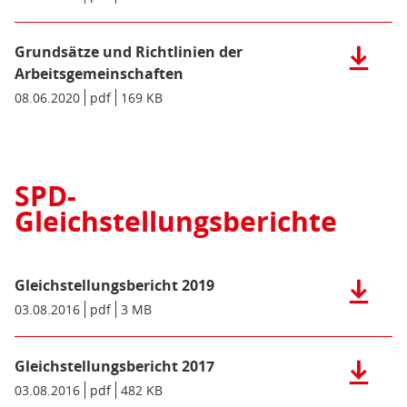
Organisa
der
Sozialde
Grundsätze und Richtlinien der
Herunter
Partei
der
Arbeitsgemeinschaften
Deutschl
Datei:
Datum/Gültigkeit:
08.06.2020
Dateiformat:
pdf
Dateigröße:
169 KB
Metadaten:
(pdf),
Grundsät
365
und
KB)
Richtlini
der
SPD-
Arbeitsg
Gleichstellungsberichte
(pdf),
169
KB)
Gleichstellungsbericht 2019
Herunter
der
Datum/Gültigkeit:
03.08.2016
Dateiformat:
pdf
Dateigröße:
3 MB
Metadaten:
Datei:
Gleichste
Gleichstellungsbericht 2017
2019
Herunter
(pdf),
der
Datum/Gültigkeit:
03.08.2016
Dateiformat:
pdf
Dateigröße:
482 KB
Metadaten:
3
Datei: