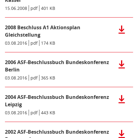
Bonn
Datei:
Datum/Gültigkeit:
15.06.2008
Dateiformat:
pdf
Dateigröße:
401 KB
Metadaten:
(pdf),
2008
824
ASF-
KB)
Beschlus
2008 Beschluss A1 Aktionsplan
Herunter
Bundesko
der
Gleichstellung
Kassel
Datei:
Datum/Gültigkeit:
03.08.2016
Dateiformat:
pdf
Dateigröße:
174 KB
Metadaten:
(pdf),
2008
401
Beschlus
KB)
A1
2006 ASF-Beschlussbuch Bundeskonferenz
Herunter
Aktionsp
der
Berlin
Gleichste
Datei:
Datum/Gültigkeit:
03.08.2016
Dateiformat:
pdf
Dateigröße:
365 KB
Metadaten:
(pdf),
2006
174
ASF-
KB)
Beschlus
2004 ASF-Beschlussbuch Bundeskonferenz
Herunter
Bundesko
der
Leipzig
Berlin
Datei:
Datum/Gültigkeit:
03.08.2016
Dateiformat:
pdf
Dateigröße:
443 KB
Metadaten:
(pdf),
2004
365
ASF-
KB)
Beschlus
2002 ASF-Beschlussbuch Bundeskonferenz
Herunter
Bundesko