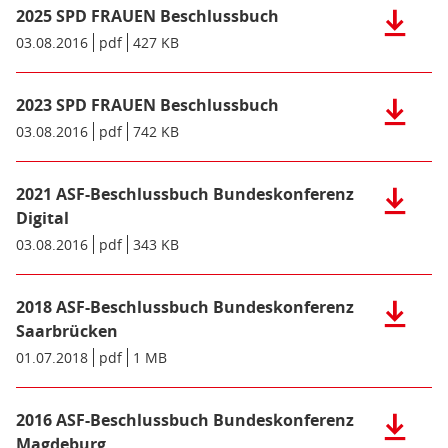
2025 SPD FRAUEN Beschlussbuch
Herunter
der
Datum/Gültigkeit:
03.08.2016
Dateiformat:
pdf
Dateigröße:
427 KB
Metadaten:
Datei:
2025
2023 SPD FRAUEN Beschlussbuch
SPD
Herunter
FRAUEN
der
Datum/Gültigkeit:
03.08.2016
Dateiformat:
pdf
Dateigröße:
742 KB
Metadaten:
Beschlus
Datei:
(pdf),
2023
427
2021 ASF-Beschlussbuch Bundeskonferenz
SPD
Herunter
KB)
FRAUEN
der
Digital
Beschlus
Datei:
Datum/Gültigkeit:
03.08.2016
Dateiformat:
pdf
Dateigröße:
343 KB
Metadaten:
(pdf),
2021
742
ASF-
KB)
Beschlus
2018 ASF-Beschlussbuch Bundeskonferenz
Herunter
Bundesko
der
Saarbrücken
Digital
Datei:
Datum/Gültigkeit:
01.07.2018
Dateiformat:
pdf
Dateigröße:
1 MB
Metadaten:
(pdf),
2018
343
ASF-
KB)
Beschlus
2016 ASF-Beschlussbuch Bundeskonferenz
Herunter
Bundesko
der
Magdeburg